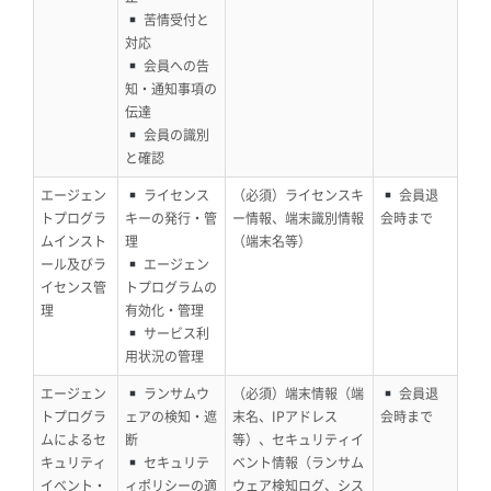
苦情受付と
対応
会員への告
知・通知事項の
伝達
会員の識別
と確認
エージェン
ライセンス
（必須）ライセンスキ
会員退
トプログラ
キーの発行・管
ー情報、端末識別情報
会時まで
ムインスト
理
（端末名等）
ール及びラ
エージェン
イセンス管
トプログラムの
理
有効化・管理
サービス利
用状況の管理
エージェン
ランサムウ
（必須）端末情報（端
会員退
トプログラ
ェアの検知・遮
末名、IPアドレス
会時まで
ムによるセ
断
等）、セキュリティイ
キュリティ
セキュリテ
ベント情報（ランサム
イベント・
ィポリシーの適
ウェア検知ログ、シス