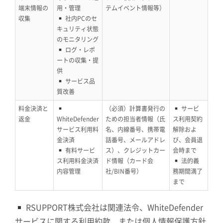
端末情報の
用・管理
テムイベント情報等）
収集
社内PCのセ
キュリティ状態
のモニタリング
ログ・レポ
ートの収集・提
供
サービス品
質改善
料金決済と
（必須）計算書発行の
サービ
返金
WhiteDefender
ための担当者情報（氏
ス利用契約
サービス利用料
名、内線番号、携帯電
解除およ
金決済
話番号、メールアドレ
び、会員退
有料サービ
ス）、クレジットカー
会時まで
ス利用料金決済
ド情報（カード会
法的義
内容管理
社/BIN番号）
務期間満了
まで
RSUPPORT株式会社は関連法令、WhiteDefender
サービスに関する利用約款、または個人情報保護方針