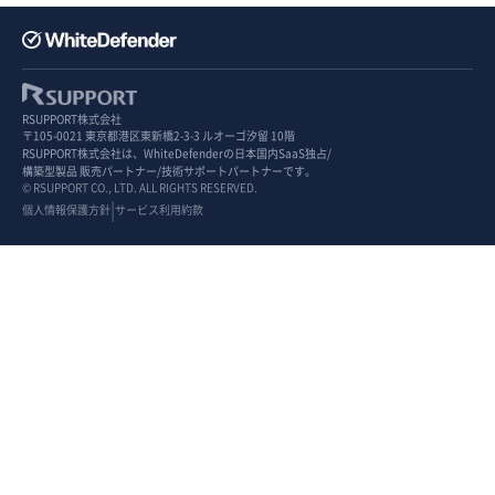
RSUPPORT株式会社
〒105-0021 東京都港区東新橋2-3-3 ルオーゴ汐留 10階
RSUPPORT株式会社は、WhiteDefenderの日本国内SaaS独占/
構築型製品 販売パートナー/技術サポートパートナーです。
© RSUPPORT CO., LTD. ALL RIGHTS RESERVED.
|
個人情報保護方針
サービス利用約款