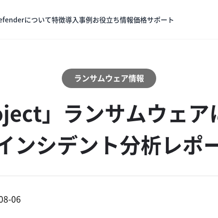
Defenderについて
特徴
導入事例
お役立ち情報
価格
サポート
ランサムウェア情報
oject」ランサムウェ
インシデント分析レポ
08-06