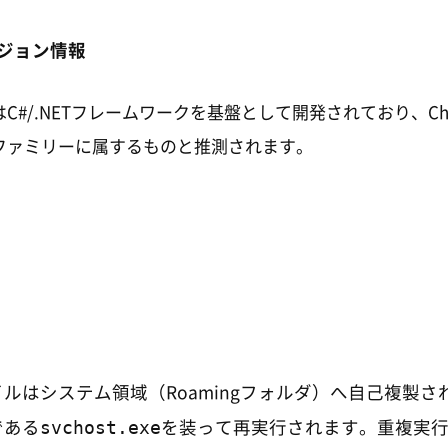
ジョン情報
C#/.NETフレームワークを基盤として開発されており、Ch
ファミリーに属するものと推測されます。
ルはシステム領域（Roamingフォルダ）へ自己複製さ
svchost.exe
である
を装って再実行されます。重複実