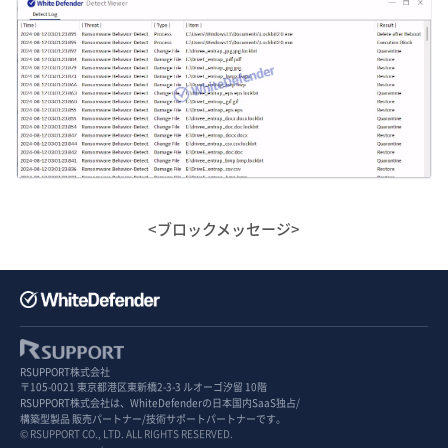
<ブロックメッセージ>
RSUPPORT株式会社
〒105-0021 東京都港区東新橋2-3-3 ルオーゴ汐留 10階
RSUPPORT株式会社は、WhiteDefenderの日本国内SaaS独占/
構築型製品 販売パートナー/技術サポートパートナーです。
© RSUPPORT CO., LTD. ALL RIGHTS RESERVED.