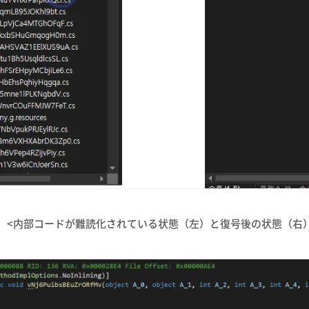
<内部コードが難読化されている状態（左）と復号後の状態（右