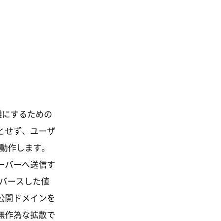
難にするための
とせず、ユーザ
て動作します。
ーバーへ送信す
リバースした値
公開ドメインを
無作為な拡散で