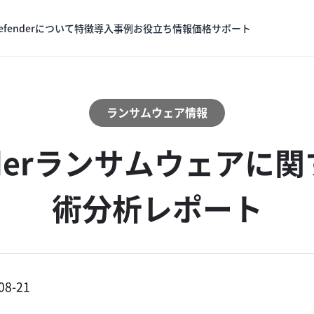
Defenderについて
特徴
導入事例
お役立ち情報
価格
サポート
ランサムウェア情報
aderランサムウェアに
術分析レポート
08-21