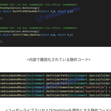
<内部で難読化されている静的コード>
<ユーザーライブラリおよびOneDriveを標的とする静的コード