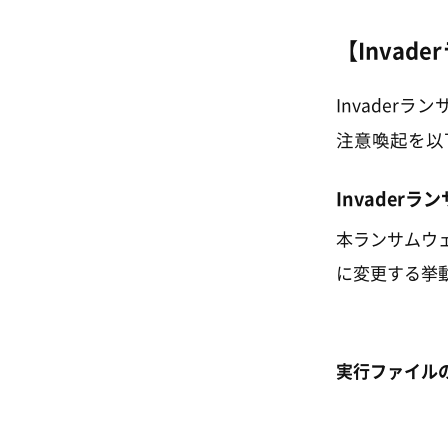
【Invad
Invade
注意喚起を以
Invader
本ランサムウェ
に変更する挙
実行ファイル