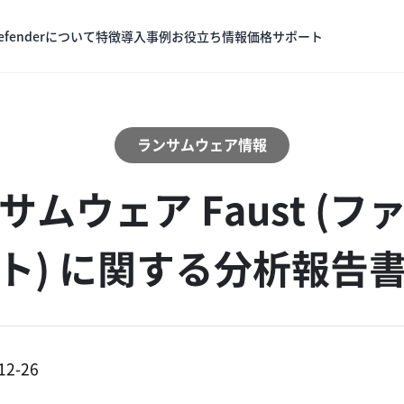
Defenderについて
特徴
導入事例
お役立ち情報
価格
サポート
ランサムウェア情報
サムウェア Faust (フ
ト) に関する分析報告
12-26