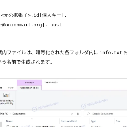
<元の拡張子>.id[個人キー].
e@onionmail.org].faust
info.txt
案内ファイルは、暗号化された各フォルダ内に
いう名前で生成されます。