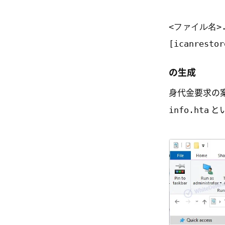
<ファイル名>.
[icanrestor
の生成
身代金要求の
info.hta
と