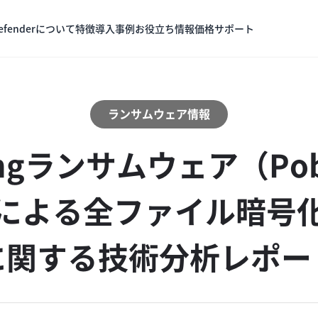
Defenderについて
特徴
導入事例
お役立ち情報
価格
サポート
ランサムウェア情報
ingランサムウェア（Pob
による全ファイル暗号
に関する技術分析レポー