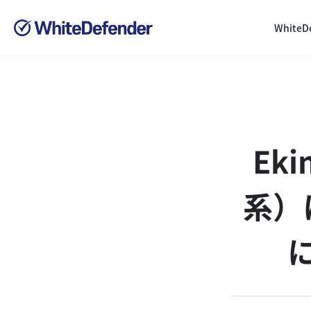
White
Ek
系）