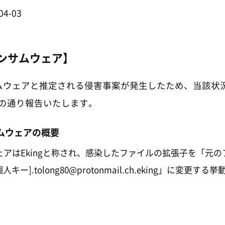
04-03
ランサムウェア】
ンサムウェアと推定される侵害事案が発生したため、当該状
の通り報告いたします。
サムウェアの概要
アはEkingと称され、感染したファイルの拡張子を「元の
個人キー].tolong80@protonmail.ch.eking」に変更す