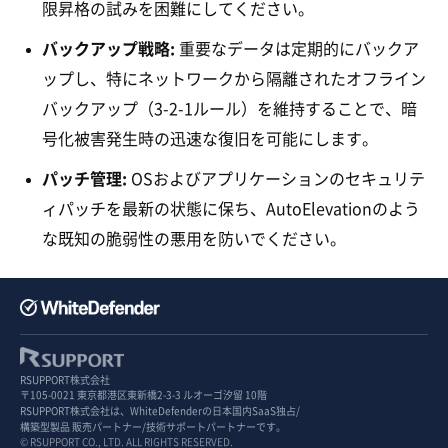
限昇格の試みを困難にしてください。
バックアップ戦略:
重要なデータは定期的にバックア
ップし、特にネットワークから隔離されたオフライン
バックアップ（3-2-1ルール）を維持することで、暗
号化被害発生時の迅速な復旧を可能にします。
パッチ管理:
OSおよびアプリケーションのセキュリテ
ィパッチを最新の状態に保ち、AutoElevationのよう
な既知の脆弱性の悪用を防いでください。
RSUPPORT株式会社
〒105-0021 東京都港区東新橋2-3-3 ルオーゴ汐留 10階
RSUPPORT株式会社は、WhiteDefenderの日本国内SaaS独占/
構築型製品 販売パートナー/技術サポートパートナーです。
© RSUPPORT CO., LTD. ALL RIGHTS RESERVED.