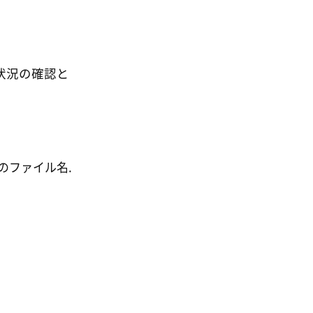
該状況の確認と
のファイル名.
。