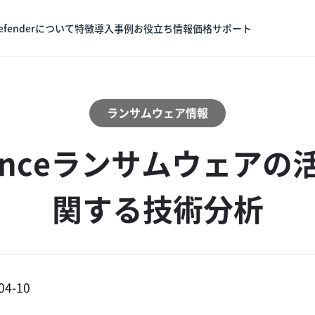
Defenderについて
特徴
導入事例
お役立ち情報
価格
サポート
ランサムウェア情報
lanceランサムウェアの
関する技術分析
04-10