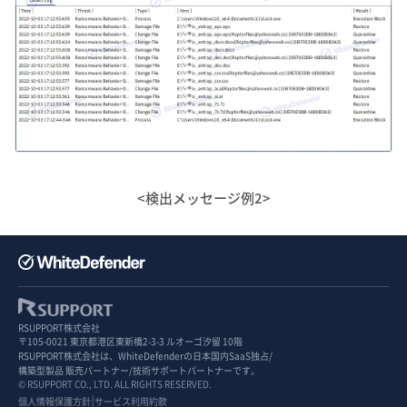
<検出メッセージ例2>
RSUPPORT株式会社
〒105-0021 東京都港区東新橋2-3-3 ルオーゴ汐留 10階
RSUPPORT株式会社は、WhiteDefenderの日本国内SaaS独占/
構築型製品 販売パートナー/技術サポートパートナーです。
© RSUPPORT CO., LTD. ALL RIGHTS RESERVED.
|
個人情報保護方針
サービス利用約款