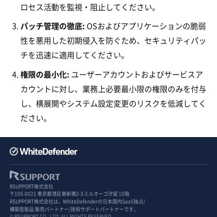
ロセス活動を監視・阻止してください。
パッチ管理の徹底:
OSおよびアプリケーションの脆弱
性を悪用した初期侵入を防ぐため、セキュリティパッ
チを迅速に適用してください。
権限の最小化:
ユーザーアカウントおよびサービスア
カウントに対し、業務上必要最小限の権限のみを付与
し、横展開やシステム設定変更のリスクを低減してく
ださい。
RSUPPORT株式会社
〒105-0021 東京都港区東新橋2-3-3 ルオーゴ汐留 10階
RSUPPORT株式会社は、WhiteDefenderの日本国内SaaS独占/
構築型製品 販売パートナー/技術サポートパートナーです。
© RSUPPORT CO., LTD. ALL RIGHTS RESERVED.